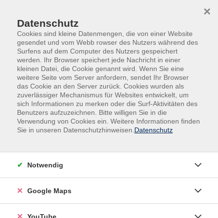
Skip to main content
Skip to page footer
×
Datenschutz
Cookies sind kleine Datenmengen, die von einer Website
gesendet und vom Webb rowser des Nutzers während des
Surfens auf dem Computer des Nutzers gespeichert
werden. Ihr Browser speichert jede Nachricht in einer
kleinen Datei, die Cookie genannt wird. Wenn Sie eine
weitere Seite vom Server anfordern, sendet Ihr Browser
das Cookie an den Server zurück. Cookies wurden als
zuverlässiger Mechanismus für Websites entwickelt, um
sich Informationen zu merken oder die Surf-Aktivitäten des
Sprachen
Norwegisch
Benutzers aufzuzeichnen. Bitte willigen Sie in die
Verwendung von Cookies ein. Weitere Informationen finden
Norwegisch für Anfänger*innen mit
Sie in unseren Datenschutzhinweisen.
Datenschutz
ersten Kenntnissen - in Präsenz oder
online. A1.2
Notwendig
Google Maps
YouTube