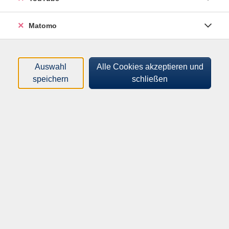
Im Kurs erweitern wir das bereits vorhandene
Matomo
Vokabular hin zur selbstständigen Sprechanwendung.
Wir lesen verschiedene Texte, führen Dialoge und üben
das Gelernte.
Auswahl
Alle Cookies akzeptieren und
Dabei gehen wir u. a. auf die folgenden
speichern
schließen
Grammatikthemen ein: Konjunktiv Präsens,
konjunktivauslösende Verben, Indefinita, Zeitenfolge,
Nebensätze, Aspekte des Verbs.
Einstufungstext:
https://einstufungstests.klett-
sprachen.de/eks/italienisch-A1-B1/
Hinweis
Lehrwerk: Con piacere nuovo B1 (Klett Verlag), ISBN: