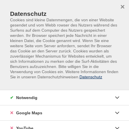
Skip to main content
Skip to page footer
×
Datenschutz
Cookies sind kleine Datenmengen, die von einer Website
gesendet und vom Webb rowser des Nutzers während des
Surfens auf dem Computer des Nutzers gespeichert
werden. Ihr Browser speichert jede Nachricht in einer
kleinen Datei, die Cookie genannt wird. Wenn Sie eine
weitere Seite vom Server anfordern, sendet Ihr Browser
das Cookie an den Server zurück. Cookies wurden als
zuverlässiger Mechanismus für Websites entwickelt, um
sich Informationen zu merken oder die Surf-Aktivitäten des
Sprachen
Italienisch
Benutzers aufzuzeichnen. Bitte willigen Sie in die
Verwendung von Cookies ein. Weitere Informationen finden
Italienisch B1.1
Sie in unseren Datenschutzhinweisen.
Datenschutz
Dieser Kurs richtet sich an Teilnehmende mit guten
Kenntnissen auf A2-Niveau. Zur Teilnahme benötigen
Notwendig
Sie Kenntnisse über: Präsens, Passato prossimo,
Imperfekt, Plusquamperfekt, Futur I, Konditional I,
Google Maps
Imperativ, Personalpronomen, Indefinita, Possessiva.
YouTube