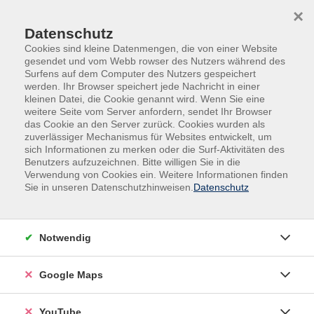
Skip to main content
Skip to page footer
×
Datenschutz
Cookies sind kleine Datenmengen, die von einer Website
gesendet und vom Webb rowser des Nutzers während des
Surfens auf dem Computer des Nutzers gespeichert
werden. Ihr Browser speichert jede Nachricht in einer
kleinen Datei, die Cookie genannt wird. Wenn Sie eine
weitere Seite vom Server anfordern, sendet Ihr Browser
das Cookie an den Server zurück. Cookies wurden als
zuverlässiger Mechanismus für Websites entwickelt, um
sich Informationen zu merken oder die Surf-Aktivitäten des
Sprachen
Englisch
Benutzers aufzuzeichnen. Bitte willigen Sie in die
Verwendung von Cookies ein. Weitere Informationen finden
Englisch B1. Fortführungskurs
Sie in unseren Datenschutzhinweisen.
Datenschutz
In diesem Kurs, der sich für Personen mit guten
Kenntnissen der englischen Sprache anbietet, werden
Notwendig
in vertrauter und zwangloser Atmosphäre, auf
authentische Weise durch freies Sprechen die
Google Maps
bisherigen Kenntnisse gefestigt und Neues erlernt, um
auf Reisen und im Beruf handlungssicherer zu werden.
YouTube