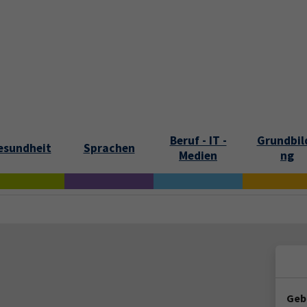
tartseite
Aktuelles
Kontakt und Öffnungszeiten
Über uns
Beruf - IT -
Grundbil
esundheit
Sprachen
Medien
ng
Geb