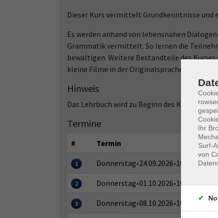
Dieser Kurs vermittelt Grundkenntnisse und e
Es werden anhand von lebensnahen Dialogen 
Grammatik vermittelt. So lernen die Teilnehm
bewältigen. Weitere Bestandteile des Kurses
kleine Filme in der Originalsprache und Spiel
Dat
Hinweis
Cooki
rowse
Das Lehrbuch wird zu Beginn des Kurses von d
gespei
Cookie
Termine
Ihr Br
Mechan
#
Termin
Surf-A
von Co
Donnerstag
•
24.09.2026
•
10:45–12:15 
Daten
1
Donnerstag
•
01.10.2026
•
10:45–12:15 
2
No
Donnerstag
•
08.10.2026
•
10:45–12:15 
3