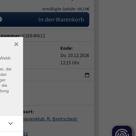
ermäßigte Gebühr: 44,10€
In den Warenkorb
snummer:
H26B40612
×
t:
Ende:
24.09.2026
Do. 10.12.2026
m Webb
5 Uhr
12:15 Uhr
ei, die
o
ndet
ger
 die
ent*in:
ndung
ine Lüthe
anstaltungsort:
erwitz, Seniorenklub, R.-Breitscheid-
ße 1 b
89 Wusterwitz