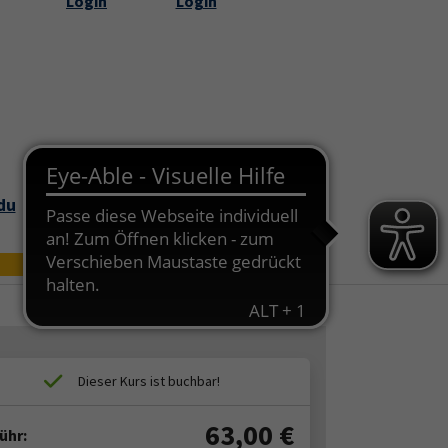
Login
Login
Submenu for "Über uns"
du
Bildungszei
Online
t
63,00
€
ühr: