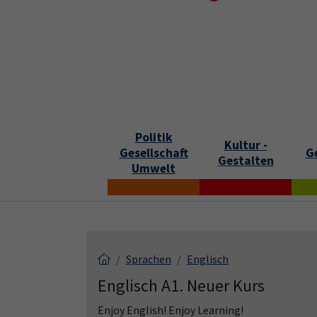
Skip to main content
Skip to page footer
S
Politik
Kultur -
Gesellschaft
G
Gestalten
Umwelt
Sprachen
Englisch
Englisch A1. Neuer Kurs
Enjoy English! Enjoy Learning!