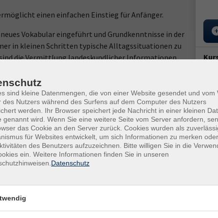
rmöglicht einen einfachen Einstieg für Anfänger.
neues Vokabular eingeführt und Grundkenntnisse in der
er in kleinen Schritten typische Alltagssituationen zu
Kur
 sind die Vermittlung landeskundlicher Informationen,
e zur Auflockerung.
Star
enschutz
Do. 
es sind kleine Datenmengen, die von einer Website gesendet und vo
10:4
r des Nutzers während des Surfens auf dem Computer des Nutzers
er Kursleiterin bekannt gegeben.
chert werden. Ihr Browser speichert jede Nachricht in einer kleinen Dat
9x D
 genannt wird. Wenn Sie eine weitere Seite vom Server anfordern, se
owser das Cookie an den Server zurück. Cookies wurden als zuverlässi
ismus für Websites entwickelt, um sich Informationen zu merken oder
Doz
Ort / Raum
ktivitäten des Benutzers aufzuzeichnen. Bitte willigen Sie in die Verwe
Ges
okies ein. Weitere Informationen finden Sie in unseren
Uhr
Wusterwitz, Seniorenklub
schutzhinweisen.
Datenschutz
Ver
Uhr
Wusterwitz, Seniorenklub
Wust
twendig
Stra
Uhr
Wusterwitz, Seniorenklub
147