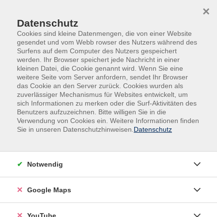
Skip to main content
Skip to page footer
×
Datenschutz
Cookies sind kleine Datenmengen, die von einer Website
gesendet und vom Webb rowser des Nutzers während des
Surfens auf dem Computer des Nutzers gespeichert
werden. Ihr Browser speichert jede Nachricht in einer
kleinen Datei, die Cookie genannt wird. Wenn Sie eine
weitere Seite vom Server anfordern, sendet Ihr Browser
das Cookie an den Server zurück. Cookies wurden als
zuverlässiger Mechanismus für Websites entwickelt, um
sich Informationen zu merken oder die Surf-Aktivitäten des
Sprachen
Englisch
Benutzers aufzuzeichnen. Bitte willigen Sie in die
Verwendung von Cookies ein. Weitere Informationen finden
Englisch A1/A2 - Auffrischung & Ausbau.
Sie in unseren Datenschutzhinweisen.
Datenschutz
Neuer Kurs
Dieser Kurs ist für alle, die ihr allgemeinsprachliches
Notwendig
Englisch auf A1/A2-Niveau wieder auffrischen und
weiter ausbauen möchten.
Google Maps
Wir werden den grundlegenden Wortschatz,
Sprechanlässe und auch Grammatik wiederholen und
YouTube