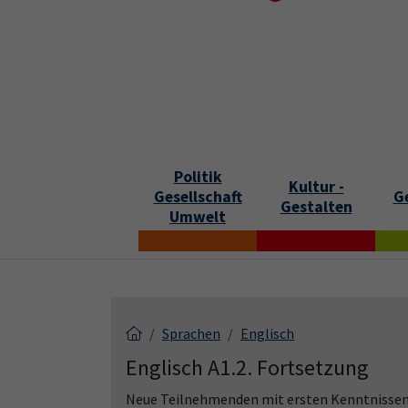
Skip to main content
Skip to page footer
S
Politik
Kultur -
Gesellschaft
G
Gestalten
Umwelt
Sprachen
Englisch
Englisch A1.2. Fortsetzung
Neue Teilnehmenden mit ersten Kenntnissen 