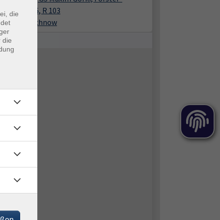
e-Allee 106, R 103
ei, die
32 Kleinmachnow
ndet
ger
 die
ndung
eßen