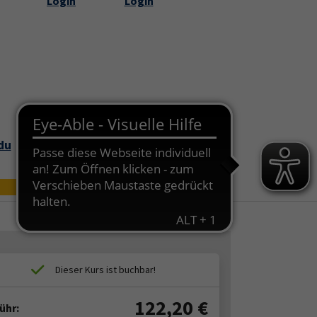
Login
Login
Submenu for "Über uns"
du
Bildungszei
Online
t
122,20
€
ühr: