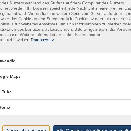
r des Nutzers während des Surfens auf dem Computer des Nutzers
Funk
chert werden. Ihr Browser speichert jede Nachricht in einer kleinen Dat
rt / Raum
145
 genannt wird. Wenn Sie eine weitere Seite vom Server anfordern, se
owser das Cookie an den Server zurück. Cookies wurden als zuverlässi
leinmachnow, GS Maxim Gorki, Förster-Funke-Allee 106,
ismus für Websites entwickelt, um sich Informationen zu merken oder
ktivitäten des Benutzers aufzuzeichnen. Bitte willigen Sie in die Verwe
 103
okies ein. Weitere Informationen finden Sie in unseren
schutzhinweisen.
Datenschutz
leinmachnow, GS Maxim Gorki, Förster-Funke-Allee 106,
 103
leinmachnow, GS Maxim Gorki, Förster-Funke-Allee 106,
twendig
 103
ogle Maps
leinmachnow, GS Maxim Gorki, Förster-Funke-Allee 106,
 103
uTube
leinmachnow, GS Maxim Gorki, Förster-Funke-Allee 106,
 103
tomo
leinmachnow, GS Maxim Gorki, Förster-Funke-Allee 106,
 103
Auswahl speichern
Alle Cookies akzeptieren und schli