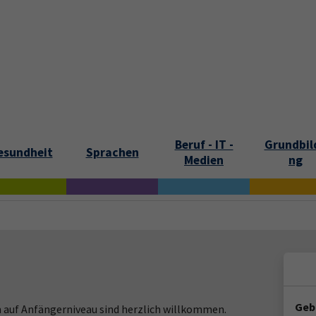
tartseite
Aktuelles
Kontakt und Öffnungszeiten
Über uns
Beruf - IT -
Grundbil
esundheit
Sprachen
Medien
ng
Geb
auf Anfängerniveau sind herzlich willkommen.