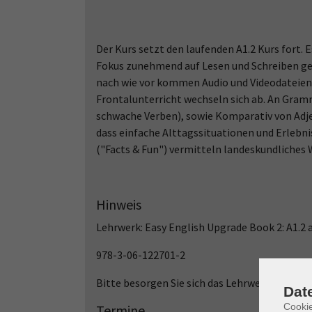
Der Kurs setzt den laufenden A1.2 Kurs fort.
Fokus zunehmend auf Lesen und Schreiben ge
nach wie vor kommen Audio und Videodateien 
Frontalunterricht wechseln sich ab. An Gram
schwache Verben), sowie Komparativ von Adj
dass einfache Alttagssituationen und Erlebn
("Facts & Fun") vermitteln landeskundliches 
Hinweis
Lehrwerk: Easy English Upgrade Book 2: A1.2 
978-3-06-122701-2
Bitte besorgen Sie sich das Lehrwerk erst na
Dat
Cooki
Termine