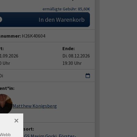
ermäßigte Gebühr: 85,60€
In den Warenkorb
snummer:
H26K40604
t:
Ende:
01.09.2026
Di. 08.12.2026
0 Uhr
19:30 Uhr
Di
ent*in:
Matthew Königsberg
×
anstaltungsort:
m Webb
nmachnow, GS Maxim Gorki, Förster-