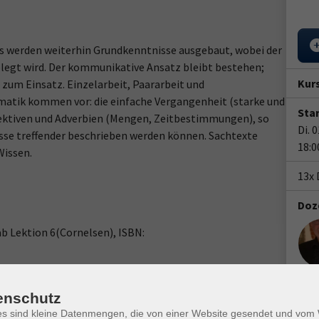
 Es werden weiterhin Grundkenntnisse ausgebaut, wobei der
legt wird. Der kommunikative Ansatz bleibt bestehen;
Kur
zum Einsatz. Einzelarbeit, Paararbeit und
matik kommen vor: die einfache Vergangenheit (starke und
Star
ektiven und Adverbien (Mengen, Zeitbestimmungen), so
Di. 
isse treffender beschrieben werden können. Sachtexte
18:0
Wissen.
13x 
Doz
ab Lektion 6(Cornelsen), ISBN:
ch Rechnungserhalt.
enschutz
Ver
es sind kleine Datenmengen, die von einer Website gesendet und vo
Klei