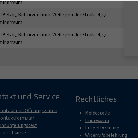
minarraum
 Belzig, Kulturzentrum, Weitzgrunder Straße 4, gr.
minarraum
 Belzig, Kulturzentrum, Weitzgrunder Straße 4, gr.
minarraum
takt und Service
Rechtliches
ontakt und Öffnungszeiten
Meldestelle
ontaktformular
Impressum
inbürgerungstest
Entgeltordnung
eutschkurse
Widerrufsbelehrung