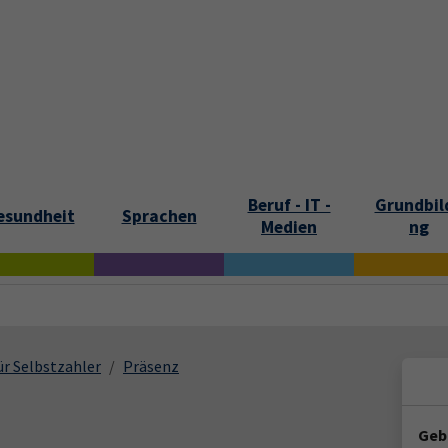
tartseite
Aktuelles
Kontakt und Öffnungszeiten
Über uns
Beruf - IT -
Grundbil
esundheit
Sprachen
Medien
ng
ür Selbstzahler
Präsenz
Geb