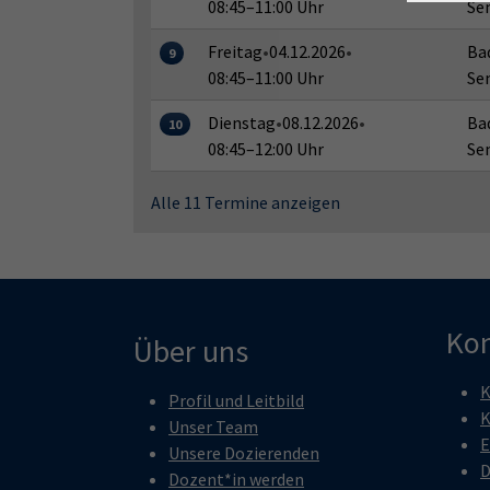
08:45–11:00 Uhr
Se
Freitag
•
04.12.2026
•
Bad
9
08:45–11:00 Uhr
Se
Dienstag
•
08.12.2026
•
Bad
10
08:45–12:00 Uhr
Se
Alle 11 Termine anzeigen
Kon
Über uns
K
Profil und Leitbild
K
Unser Team
E
Unsere Dozierenden
D
Dozent*in werden