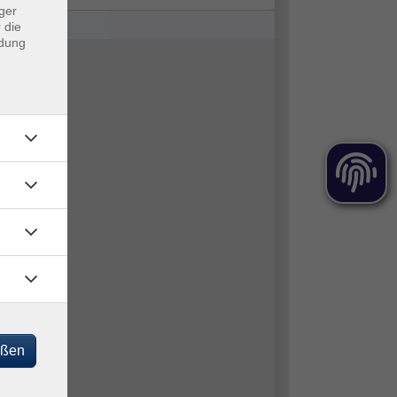
ger
 die
ndung
eßen