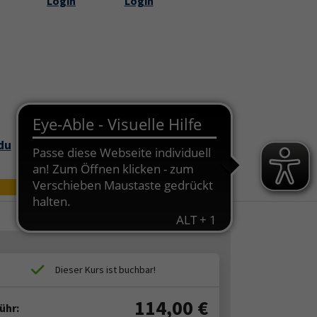
Login
Login
Submenu for "Über uns"
du
Bildungszei
Online
t
114,00
€
ühr: