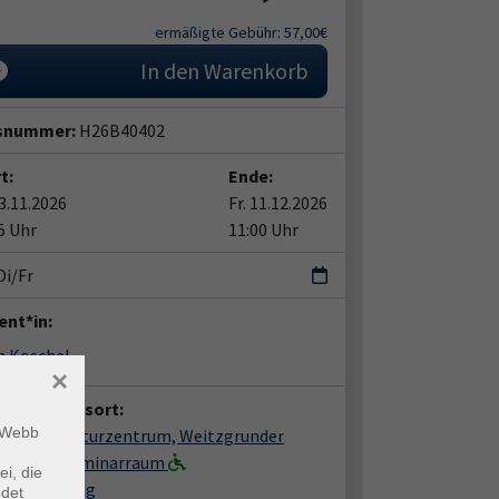
ermäßigte Gebühr: 57,00€
In den Warenkorb
snummer:
H26B40402
t:
Ende:
03.11.2026
Fr. 11.12.2026
5 Uhr
11:00 Uhr
Di/Fr
ent*in:
h Koschel
×
anstaltungsort:
m Webb
Belzig, Kulturzentrum, Weitzgrunder
ße 4, gr. Seminarraum
ei, die
6 Bad Belzig
ndet