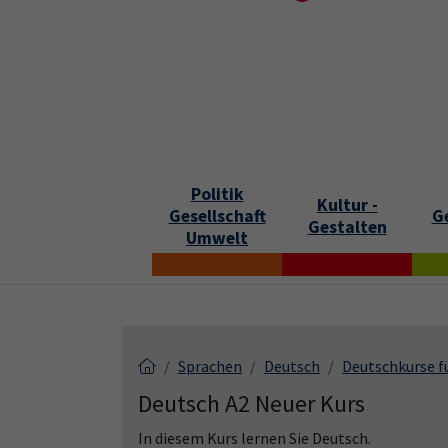
Skip to main content
Skip to page footer
S
Politik
Kultur -
Gesellschaft
G
Gestalten
Umwelt
Sprachen
Deutsch
Deutschkurse f
Deutsch A2 Neuer Kurs
In diesem Kurs lernen Sie Deutsch.