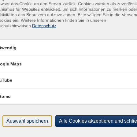
owser das Cookie an den Server zurück. Cookies wurden als zuverlässi
ismus für Websites entwickelt, um sich Informationen zu merken oder
 Belzig, Kulturzentrum, Weitzgrunder Straße 4, gr.
ktivitäten des Benutzers aufzuzeichnen. Bitte willigen Sie in die Verwe
minarraum
okies ein. Weitere Informationen finden Sie in unseren
schutzhinweisen.
Datenschutz
 Belzig, Kulturzentrum, Weitzgrunder Straße 4, gr.
minarraum
twendig
 Belzig, Kulturzentrum, Weitzgrunder Straße 4, gr.
minarraum
ogle Maps
 Belzig, Kulturzentrum, Weitzgrunder Straße 4, gr.
minarraum
uTube
 Belzig, Kulturzentrum, Weitzgrunder Straße 4, gr.
tomo
minarraum
 Belzig, Kulturzentrum, Weitzgrunder Straße 4, gr.
minarraum
Auswahl speichern
Alle Cookies akzeptieren und schli
 Belzig, Kulturzentrum, Weitzgrunder Straße 4, gr.