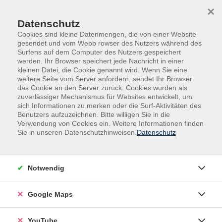
Skip to main content
Skip to page footer
×
Datenschutz
Cookies sind kleine Datenmengen, die von einer Website
gesendet und vom Webb rowser des Nutzers während des
Surfens auf dem Computer des Nutzers gespeichert
werden. Ihr Browser speichert jede Nachricht in einer
kleinen Datei, die Cookie genannt wird. Wenn Sie eine
weitere Seite vom Server anfordern, sendet Ihr Browser
das Cookie an den Server zurück. Cookies wurden als
zuverlässiger Mechanismus für Websites entwickelt, um
sich Informationen zu merken oder die Surf-Aktivitäten des
Sprachen
Deutsch
Benutzers aufzuzeichnen. Bitte willigen Sie in die
Verwendung von Cookies ein. Weitere Informationen finden
Deutsch A2.1
Sie in unseren Datenschutzhinweisen.
Datenschutz
Neue Teilnehmende machen bitte den Test unter
https://www.cornelsen.de/sites/einstufungstest/EINSTU
Notwendig
und senden ihr Ergebnis an kleinmachnow@kvhs-
pm.de.
Google Maps
YouTube