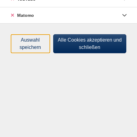
Die Themen sind Einkaufen, in der Kita, in der Schule,
Matomo
beim Arzt und bei Behörden.
Wir üben das Ausfüllen von Formularen und Schreiben
von kurzen Nachrichten.
Auswahl
Alle Cookies akzeptieren und
speichern
schließen
Wir lernen im langsamen Tempo.
Es gibt viel Wiederholung.
In der Alpha-Werkstatt wird das Sprechen und
Verstehen der deutschen Sprache in wichtigen
Alltagssituationen geübt und gefestigt. Durch
Rollenspiele und Übungen und einige echte
Praxiserfahrungen werden Situationen beim
Einkaufen, in der Kita, in der Schule, in Arztpraxen und
auf Behörden geübt, die Aussprache verbessert, das