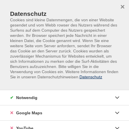
Skip to main content
Skip to page footer
×
Datenschutz
Cookies sind kleine Datenmengen, die von einer Website
gesendet und vom Webb rowser des Nutzers während des
Surfens auf dem Computer des Nutzers gespeichert
werden. Ihr Browser speichert jede Nachricht in einer
kleinen Datei, die Cookie genannt wird. Wenn Sie eine
weitere Seite vom Server anfordern, sendet Ihr Browser
das Cookie an den Server zurück. Cookies wurden als
zuverlässiger Mechanismus für Websites entwickelt, um
sich Informationen zu merken oder die Surf-Aktivitäten des
Sprachen
Deutsch
Alphabetisierung
Benutzers aufzuzeichnen. Bitte willigen Sie in die
Verwendung von Cookies ein. Weitere Informationen finden
Alphabetisierungswerkstatt in Werder
Sie in unseren Datenschutzhinweisen.
Datenschutz
Für Teilnehmende, die schon Buchstaben schreiben
können.
Notwendig
Google Maps
In diesem Kurs lernen Sie weiter Deutsch.
Wir üben an Beispielen aus dem Alltag.
YouTube