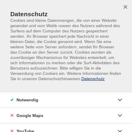
Skip to main content
Skip to page footer
×
Datenschutz
Cookies sind kleine Datenmengen, die von einer Website
gesendet und vom Webb rowser des Nutzers während des
Surfens auf dem Computer des Nutzers gespeichert
werden. Ihr Browser speichert jede Nachricht in einer
kleinen Datei, die Cookie genannt wird. Wenn Sie eine
weitere Seite vom Server anfordern, sendet Ihr Browser
das Cookie an den Server zurück. Cookies wurden als
zuverlässiger Mechanismus für Websites entwickelt, um
sich Informationen zu merken oder die Surf-Aktivitäten des
Gesundheit
Entspannung - Stressbewältigung
Benutzers aufzuzeichnen. Bitte willigen Sie in die
Verwendung von Cookies ein. Weitere Informationen finden
Hatha-Yoga trifft Yin-Yoga. Einführung
Sie in unseren Datenschutzhinweisen.
Datenschutz
Hier begegnen sich 2 Yoga-Richtungen: Hatha Yoga, ein
vergleichsweise eher dynamischer und aktiver Yogastil
Notwendig
- Muskeln werden aktiviert und gekräftigt, Asanas
werden für einige Atemzüge gehalten. Kürzere
Google Maps
Ruhephasen folgen auf Anspannung.Yin Yoga hingegen
ist sanfter, passiver und zielt auf Bänder, Gelenke und
das Faszien- Gewebe. Positionen werden für 3-10
YouTube