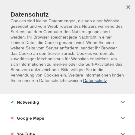
Skip to main content
Skip to page footer
×
Datenschutz
Cookies sind kleine Datenmengen, die von einer Website
gesendet und vom Webb rowser des Nutzers während des
Surfens auf dem Computer des Nutzers gespeichert
werden. Ihr Browser speichert jede Nachricht in einer
kleinen Datei, die Cookie genannt wird. Wenn Sie eine
weitere Seite vom Server anfordern, sendet Ihr Browser
das Cookie an den Server zurück. Cookies wurden als
zuverlässiger Mechanismus für Websites entwickelt, um
sich Informationen zu merken oder die Surf-Aktivitäten des
Beruf - IT - Medien
Benutzers aufzuzeichnen. Bitte willigen Sie in die
Verwendung von Cookies ein. Weitere Informationen finden
Smartphone - Tablet - Computer - Internet
Sie in unseren Datenschutzhinweisen.
Datenschutz
Fit mit dem Smartphone I weitere
Funktionen
Notwendig
Im Kurs lernen Sie, was Sie außer Telefonieren und
Nachrichten schreiben mit einem Smartphone noch
Google Maps
machen können. Sie lernen u.a. die Navigation, den
Messenger, Foto- und Video-Apps sowie Cloud-Dienste
kennen und verwenden.
YouTube