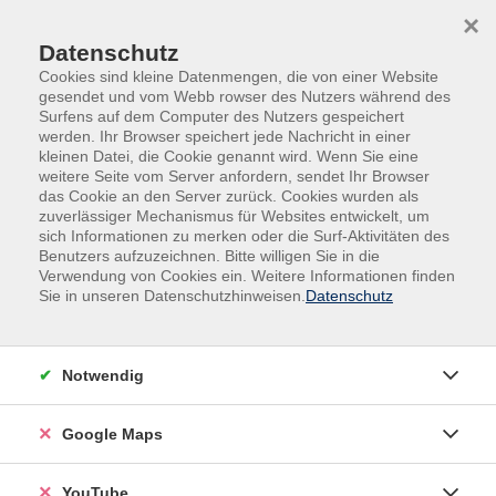
Skip to main content
Skip to page footer
×
Datenschutz
Cookies sind kleine Datenmengen, die von einer Website
gesendet und vom Webb rowser des Nutzers während des
Surfens auf dem Computer des Nutzers gespeichert
werden. Ihr Browser speichert jede Nachricht in einer
kleinen Datei, die Cookie genannt wird. Wenn Sie eine
weitere Seite vom Server anfordern, sendet Ihr Browser
das Cookie an den Server zurück. Cookies wurden als
zuverlässiger Mechanismus für Websites entwickelt, um
Übersicht unserer Dozent*innen
sich Informationen zu merken oder die Surf-Aktivitäten des
Benutzers aufzuzeichnen. Bitte willigen Sie in die
Verwendung von Cookies ein. Weitere Informationen finden
Sie in unseren Datenschutzhinweisen.
Datenschutz
Dozent:innen A-Z
Monika Maria Cyrol
Notwendig
Bonjour ! Ich freue mich sehr, Sie in meinen
Google Maps
Französischkursen begrüßen zu dürfen. Gern helfe ich
Ihnen dabei, Ihre Sprachkenntnisse weiter auszubauen - sei
YouTube