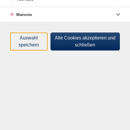
französische Grammatik eingeführt. Zusätzlich gibt es
interessante Informationen zu französischsprachigen
Matomo
Ländern und Kulturen.
Auswahl
Alle Cookies akzeptieren und
Hinweis
speichern
schließen
Kursbuch: Rencontres en français A1, Klett, ISBN: 978-
3-12-529647-3
Bitte besorgen Sie sich das Kursbuch erst nach
Rechnungserhalt.
112,00
€
Gebühr:
ermäßigte Gebühr: 78,40€