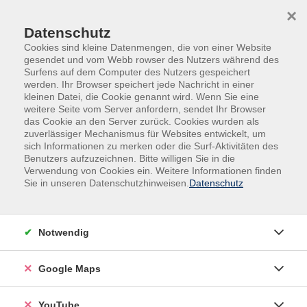
Skip to main content
Skip to page footer
×
Datenschutz
Cookies sind kleine Datenmengen, die von einer Website
gesendet und vom Webb rowser des Nutzers während des
Surfens auf dem Computer des Nutzers gespeichert
werden. Ihr Browser speichert jede Nachricht in einer
kleinen Datei, die Cookie genannt wird. Wenn Sie eine
weitere Seite vom Server anfordern, sendet Ihr Browser
das Cookie an den Server zurück. Cookies wurden als
zuverlässiger Mechanismus für Websites entwickelt, um
sich Informationen zu merken oder die Surf-Aktivitäten des
Sprachen
Französisch
Benutzers aufzuzeichnen. Bitte willigen Sie in die
Verwendung von Cookies ein. Weitere Informationen finden
Französisch A1.1 für Anfänger*innen.
Sie in unseren Datenschutzhinweisen.
Datenschutz
Neuer Kurs
Für Teilnehmende ohne oder mit nur sehr geringen
Notwendig
Vorkenntnissen.
Im Rahmen dieses Kurses lernen Sie wichtige Vokabeln
Google Maps
und Ausdrücke für den Alltag kennen. Sie werden üben,
einfache Gespräche zu führen und werden in die
YouTube