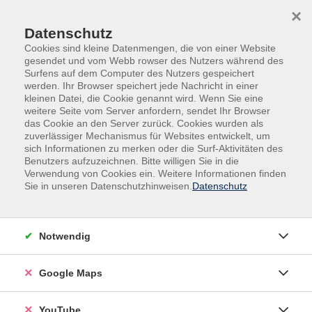
Skip to main content
Skip to page footer
×
Datenschutz
Cookies sind kleine Datenmengen, die von einer Website
gesendet und vom Webb rowser des Nutzers während des
Surfens auf dem Computer des Nutzers gespeichert
werden. Ihr Browser speichert jede Nachricht in einer
kleinen Datei, die Cookie genannt wird. Wenn Sie eine
weitere Seite vom Server anfordern, sendet Ihr Browser
das Cookie an den Server zurück. Cookies wurden als
zuverlässiger Mechanismus für Websites entwickelt, um
Übersicht unserer Dozent*innen
sich Informationen zu merken oder die Surf-Aktivitäten des
Benutzers aufzuzeichnen. Bitte willigen Sie in die
Verwendung von Cookies ein. Weitere Informationen finden
Sie in unseren Datenschutzhinweisen.
Datenschutz
Dozent:innen A-Z
Claudia Schulz
Notwendig
Google Maps
Filter
nur buchbare
nur beginnende
YouTube