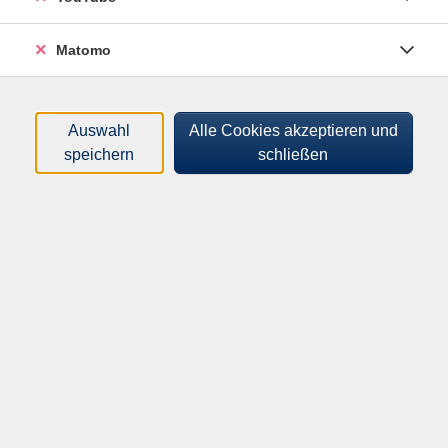
Matomo
Loading...
Kurse (
2
)
Sortierung
Auswahl
Alle Cookies akzeptieren und
speichern
schließen
Mit Wolle, Wasser und Seife
zum eigenen Filzprodukt.
Einführung
Sa .
14.11.2026
10:00
Uhr
Werder, KVHS, Adolf-Damaschke-Straße
60, R 10
Weihnachtszauber aus Wolle -
der Filzkurs für Kreative.
Einführung