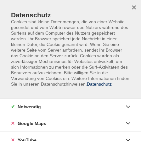
Skip to main content
Skip to page footer
×
Datenschutz
Cookies sind kleine Datenmengen, die von einer Website
gesendet und vom Webb rowser des Nutzers während des
Surfens auf dem Computer des Nutzers gespeichert
werden. Ihr Browser speichert jede Nachricht in einer
kleinen Datei, die Cookie genannt wird. Wenn Sie eine
weitere Seite vom Server anfordern, sendet Ihr Browser
das Cookie an den Server zurück. Cookies wurden als
zuverlässiger Mechanismus für Websites entwickelt, um
sich Informationen zu merken oder die Surf-Aktivitäten des
vhs.Spezial
Senior*innen
Benutzers aufzuzeichnen. Bitte willigen Sie in die
Verwendung von Cookies ein. Weitere Informationen finden
Kundalini-Yoga für alle. Einführung
Sie in unseren Datenschutzhinweisen.
Datenschutz
Kundalini-Yoga ist eine lebendige und transformative
Praxis, die Körper, Geist und Seele in Einklang bringt.
Notwendig
Jede Stunde bietet dir neue Impulse und Erfahrungen,
die deinen Alltag bereichern. Durch gezielte Kriyas
Google Maps
(Übungsreihen), bewusste Atmung und Meditation
stärken wir nicht nur deine Flexibilität und Muskulatur,
sondern wecken auch deine innere Energie.
YouTube