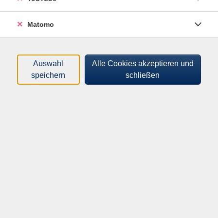
Matomo
Unabhängig davon, ob du bereits Yoga-Erfahrung hast
Auswahl
Alle Cookies akzeptieren und
oder ganz neu einsteigst - dieser Kurs ist für alle offen.
speichern
schließen
Du übst im eigenen Tempo und Rhythmus, angeleitet
durch klare und achtsame Empfehlungen. Jede Einheit
widmet sich einem bestimmten Thema, das dich auf
deinem Weg zu mehr Ausgeglichenheit, Klarheit und
Lebensfreude unterstützt.
Tauche ein in eine Praxis, die dich stärkt, inspiriert und
mit dir selbst verbindet.
Hinweis
Bitte bringen Sie eine Yogamatte, etwas zu trinken und
ggf. eine Decke für die Entspannungsphase mit.