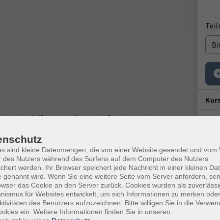
Tei
Bi
Kur
ein und verhilft zu grundlegender Sprech- und
Star
es, dass Sie am Ende die wichtigsten Alltagssituationen
Di. 
enschutz
intensive Kommunikation sowie Wortschatz- und
17:3
es sind kleine Datenmengen, die von einer Website gesendet und vo
r des Nutzers während des Surfens auf dem Computer des Nutzers
10x 
chert werden. Ihr Browser speichert jede Nachricht in einer kleinen Dat
 genannt wird. Wenn Sie eine weitere Seite vom Server anfordern, se
Doz
owser das Cookie an den Server zurück. Cookies wurden als zuverlässi
nd Übungsbuch (ISBN 978-3-12-527982-7)
ismus für Websites entwickelt, um sich Informationen zu merken oder
Pet
ktivitäten des Benutzers aufzuzeichnen. Bitte willigen Sie in die Verwe
okies ein. Weitere Informationen finden Sie in unseren