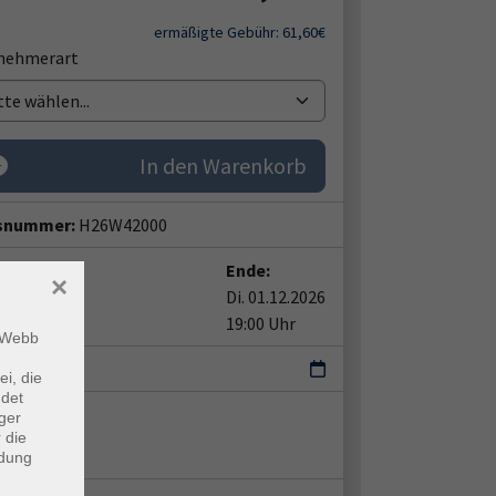
ermäßigte Gebühr: 61,60€
lnehmerart
tte wählen...
In den Warenkorb
snummer:
H26W42000
t:
Ende:
×
15.09.2026
Di. 01.12.2026
0 Uhr
19:00 Uhr
m Webb
Di
ei, die
ndet
ent*in:
ger
 die
er Kwaß
ndung