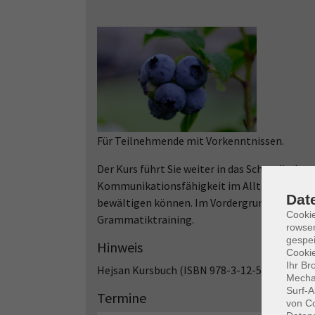
Für Teilnehmende mit Vorkenntnissen.
Der Kurs führt Sie weiter in das Schwedische 
Kommunikationsfähigkeit im Alltag. Ziel ist 
Dat
bewältigen können. Im Vordergrund stehen 
Cooki
Grammatiktraining.
rowse
gespei
Hinweis
Cookie
Ihr Br
Hejsan Kursbuch (ISBN 978-3-12-528000-7) u
Mechan
Surf-A
Termine
von Co