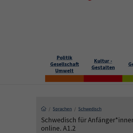
Skip to main content
Skip to page footer
S
Politik
Kultur -
Gesellschaft
G
Gestalten
Umwelt
Sprachen
Schwedisch
Schwedisch für Anfänger*innen
online. A1.2