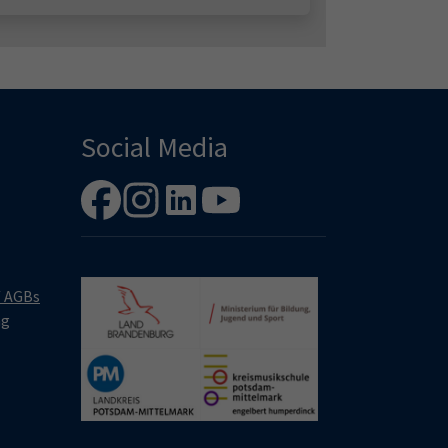
Social Media
/ AGBs
ng