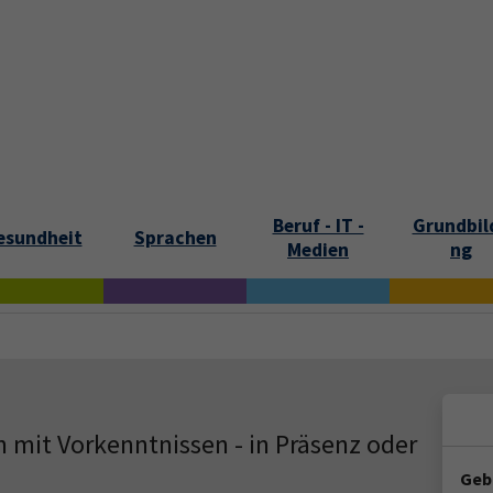
tartseite
Aktuelles
Kontakt und Öffnungszeiten
Über uns
Beruf - IT -
Grundbil
esundheit
Sprachen
Medien
ng
 mit Vorkenntnissen - in Präsenz oder
Geb