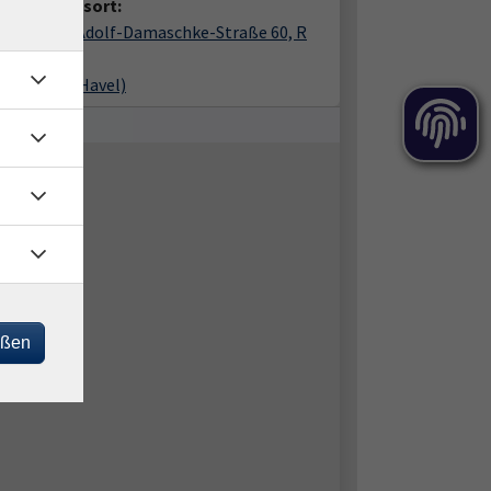
anstaltungsort:
er, KVHS, Adolf-Damaschke-Straße 60, R
2 Werder (Havel)
eßen