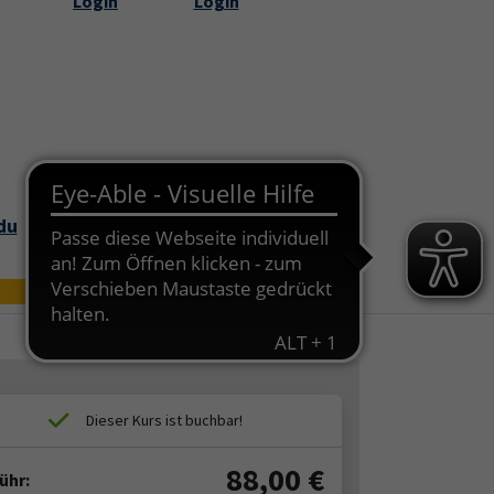
Login
Login
Submenu for "Über uns"
du
Bildungszei
Online
t
88,00
€
ühr: