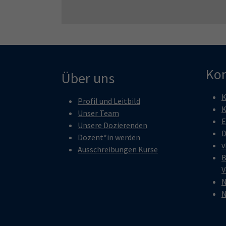
Kon
Über uns
K
Profil und Leitbild
K
Unser Team
E
Unsere Dozierenden
D
Dozent*in werden
v
Ausschreibungen Kurse
B
V
N
N