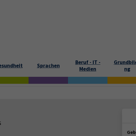
tartseite
Aktuelles
Kontakt und Öffnungszeiten
Über uns
Beruf - IT -
Grundbil
esundheit
Sprachen
Medien
ng
s
Geb