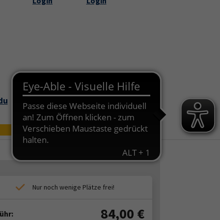
Login
Login
Submenu for "Über uns"
du
Bildungszei
Online
t
84,00
€
ühr: