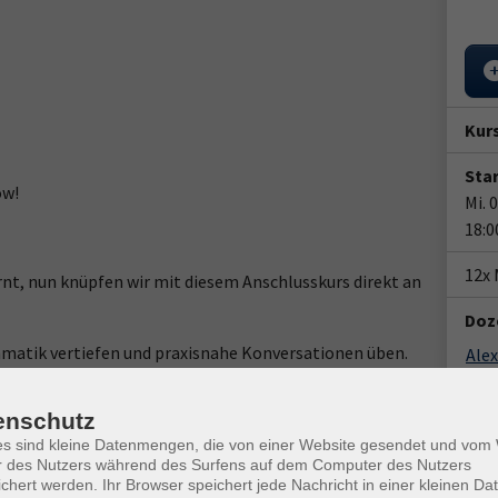
Kur
Star
ow!
Mi. 
18:0
12x 
rnt, nun knüpfen wir mit diesem Anschlusskurs direkt an
Doz
matik vertiefen und praxisnahe Konversationen üben.
Alex
Ver
enschutz
Dame
er Fremdsprache.
es sind kleine Datenmengen, die von einer Website gesendet und vo
148
r des Nutzers während des Surfens auf dem Computer des Nutzers
chert werden. Ihr Browser speichert jede Nachricht in einer kleinen Dat