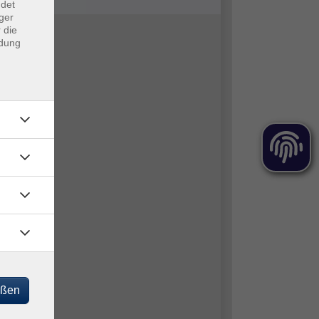
ndet
ger
 die
ndung
eßen