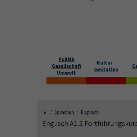
Skip to main content
Skip to page footer
S
Politik
Kultur -
Gesellschaft
G
Gestalten
Umwelt
Sprachen
Englisch
Englisch A1.2 Fortführungskur