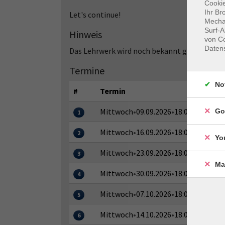
Cookie
Ihr Br
Let's continue!
Mechan
Surf-A
Hinweis
von Co
Daten
Das Lehrwerk wird noch bekannt gegeben.
Termine
No
#
Termin
Mittwoch
•
09.09.2026
•
18:00–19:30 Uh
Go
1
Mittwoch
•
16.09.2026
•
18:00–19:30 Uh
2
Yo
Mittwoch
•
23.09.2026
•
18:00–19:30 Uh
3
Ma
Mittwoch
•
30.09.2026
•
18:00–19:30 Uh
4
Mittwoch
•
07.10.2026
•
18:00–19:30 Uh
5
Mittwoch
•
14.10.2026
•
18:00–19:30 Uh
6