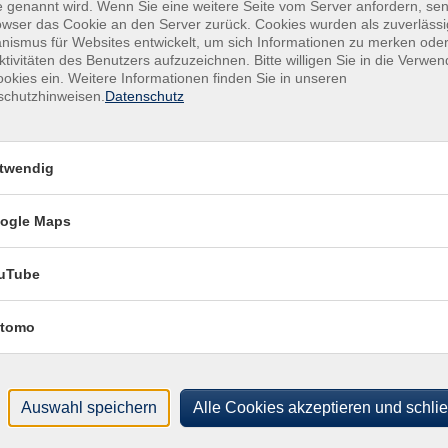
 genannt wird. Wenn Sie eine weitere Seite vom Server anfordern, se
owser das Cookie an den Server zurück. Cookies wurden als zuverlässi
ismus für Websites entwickelt, um sich Informationen zu merken oder
ktivitäten des Benutzers aufzuzeichnen. Bitte willigen Sie in die Verwe
okies ein. Weitere Informationen finden Sie in unseren
schutzhinweisen.
Datenschutz
twendig
Ort / Raum
r
Damelang, Gemeindehaus, Dorfstr. 32
ogle Maps
r
Damelang, Gemeindehaus, Dorfstr. 32
uTube
r
Damelang, Gemeindehaus, Dorfstr. 32
tomo
r
Damelang, Gemeindehaus, Dorfstr. 32
r
Damelang, Gemeindehaus, Dorfstr. 32
Auswahl speichern
Alle Cookies akzeptieren und schli
r
Damelang, Gemeindehaus, Dorfstr. 32