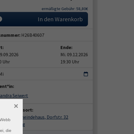
ermäßigte Gebühr: 58,80€
In den Warenkorb
snummer:
H26B40607
t:
Ende:
09.09.2026
Mi. 09.12.2026
0 Uhr
19:30 Uhr
Mi
ent*in:
andra Seiwert
×
anstaltungsort:
lang, Gemeindehaus, Dorfstr. 32
m Webb
22 Damelang
ei, die