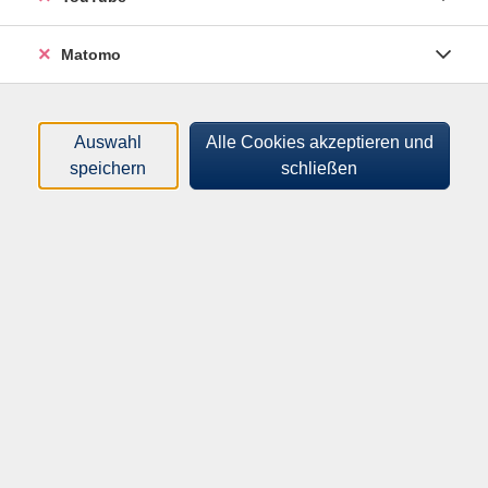
Matomo
Auswahl
Alle Cookies akzeptieren und
speichern
schließen
In diesem Kurs verbinden sich chinesische Kalligrafie,
Achtsamkeit und die fließenden Prinzipien des Taiji.