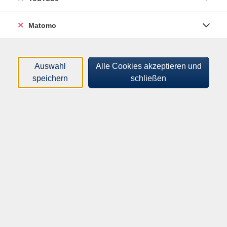
Mittelmark I Region Kleinmachnow sowie Akademie 2.
Lebenhälfte I Kontaktstelle Teltow - Kleinmachnow -
Matomo
Stahnsdorf.
mehr anzeigen
Auswahl
Alle Cookies akzeptieren und
Filter
speichern
schließen
Wochentage
Tageszeiten
Orte
Dozenten*innen
Zeitraum