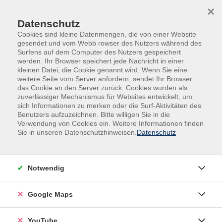
Skip to main content
Skip to page footer
×
Datenschutz
Cookies sind kleine Datenmengen, die von einer Website
gesendet und vom Webb rowser des Nutzers während des
Surfens auf dem Computer des Nutzers gespeichert
werden. Ihr Browser speichert jede Nachricht in einer
kleinen Datei, die Cookie genannt wird. Wenn Sie eine
weitere Seite vom Server anfordern, sendet Ihr Browser
das Cookie an den Server zurück. Cookies wurden als
zuverlässiger Mechanismus für Websites entwickelt, um
sich Informationen zu merken oder die Surf-Aktivitäten des
vhs.Spezial
Kunstremise Kleinmachnow
Benutzers aufzuzeichnen. Bitte willigen Sie in die
Verwendung von Cookies ein. Weitere Informationen finden
Kunstremise Kleinmachnow
Sie in unseren Datenschutzhinweisen.
Datenschutz
Seit Herbst 2024 finden in der neu sanierten "Kunstremise"
am Landarbeiterhaus in Kleinmachnow, Zehlendorfer
Notwendig
Damm 200 regelmäßig Kunstkurse zu verschiedenen
Techniken mit Künstlerinnen und Künstlern statt.
Google Maps
Eine Kooperation von Die Brücke Kleinmachnow
Kunstverein e.V. und Kreisvolkshochschule Potsdam-
YouTube