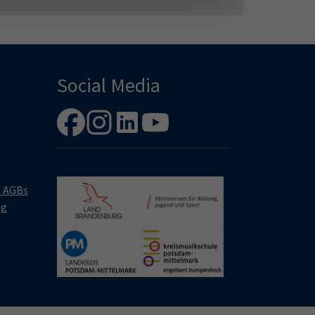
Social Media
/ AGBs
ng