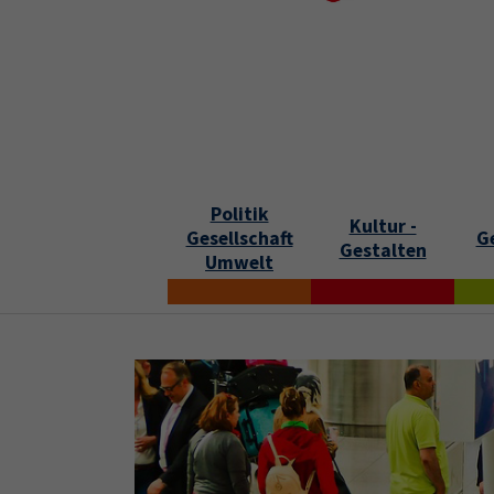
Skip to main content
Skip to page footer
S
Politik
Kultur -
Gesellschaft
G
Gestalten
Umwelt