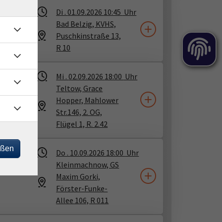
Di .
01.09.2026
10:45
Uhr
im
Bad Belzig, KVHS,
Puschkinstraße 13,
R 10
Mi .
02.09.2026
18:00
Uhr
Teltow, Grace
Hopper, Mahlower
Str.146, 2. OG,
Flügel 1, R. 2.42
eßen
Do .
10.09.2026
18:00
Uhr
Kleinmachnow, GS
Maxim Gorki,
Förster-Funke-
Allee 106, R 011