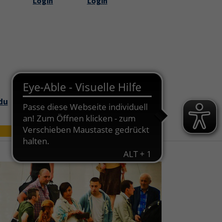
Login
Login
Submenu for "Über uns"
du
Bildungszei
Online
t