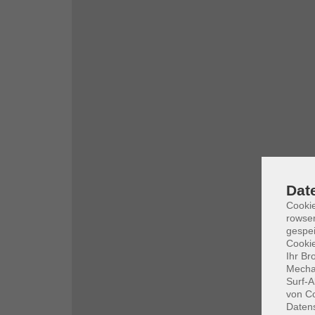
Dat
Cooki
rowse
gespei
Cookie
Ihr Br
Mechan
Surf-A
von Co
Daten