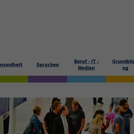
tartseite
Aktuelles
Kontakt und Öffnungszeiten
Über uns
Beruf - IT -
Grundbil
esundheit
Sprachen
Medien
ng