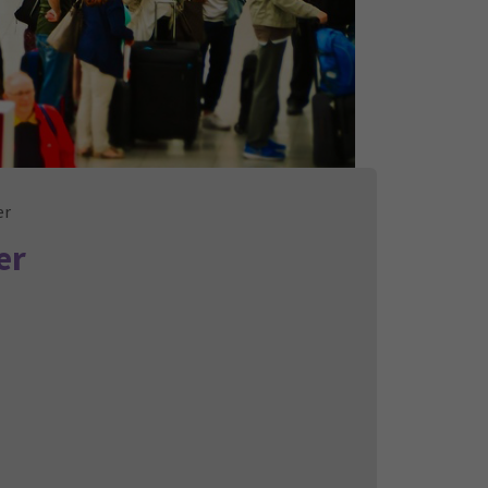
er
er