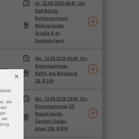
Di .
25.08.2026
08:45
Uhr
angebote.
Bad Belzig,
Kulturzentrum,
Weitzgrunder
Straße 4, gr.
Seminarraum
Mo .
31.08.2026
09:00
Uhr
Kleinmachnow,
Kurs
KVHS, Am Weinberg
×
18, R 109
m Webb
Mo .
31.08.2026
18:00
Uhr
ei, die
Kleinmachnow, GS
ndet
ger
Maxim Gorki,
 die
Förster-Funke-
ndung
Allee 106, R 004