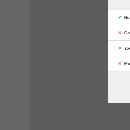
No
Go
Yo
Ma