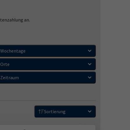
atenzahlung an.
Wochentage
tsch-als-fremdsprache
.
Orte
Zeitraum
Sie hier:
vhs-Lernportal.
Sortierung