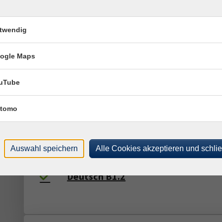
Deutsch lernen - in Bewegung und 
twendig
Spiel
ogle Maps
uTube
Deutsch A2/B1
tomo
Auswahl speichern
Alle Cookies akzeptieren und schli
Deutsch B1.2