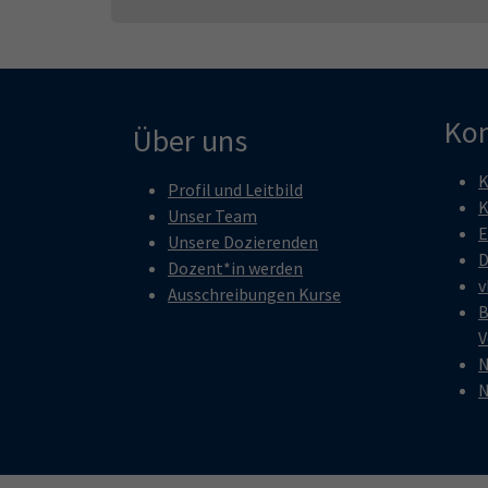
Kon
Über uns
K
Profil und Leitbild
K
Unser Team
E
Unsere Dozierenden
D
Dozent*in werden
v
Ausschreibungen Kurse
B
V
N
N