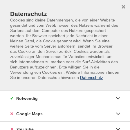
Skip to main content
Skip to page footer
×
Datenschutz
Cookies sind kleine Datenmengen, die von einer Website
gesendet und vom Webb rowser des Nutzers während des
Surfens auf dem Computer des Nutzers gespeichert
werden. Ihr Browser speichert jede Nachricht in einer
kleinen Datei, die Cookie genannt wird. Wenn Sie eine
weitere Seite vom Server anfordern, sendet Ihr Browser
das Cookie an den Server zurück. Cookies wurden als
zuverlässiger Mechanismus für Websites entwickelt, um
sich Informationen zu merken oder die Surf-Aktivitäten des
vhs.Spezial
Online
Benutzers aufzuzeichnen. Bitte willigen Sie in die
Verwendung von Cookies ein. Weitere Informationen finden
Online: Yoga für einen vitalen Rücken am
Sie in unseren Datenschutzhinweisen.
Datenschutz
Montag. Einführung
Yoga fördert Harmonie in Körper, Geist und Seele. Es
Notwendig
verbindet gezielte Wahrnehmung, entspannende und
kräftigende Körperübungen mit bewusster Atmung.
Google Maps
Dieses Training dient sowohl der Prävention, als auch
der akuten Schmerzentlastung durch Lösen von
YouTube