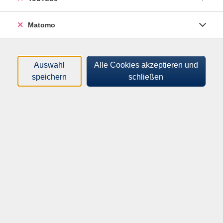
Verspannungen und Muskelaufbau. Bei diesem Kurs
liegt der Fokus insbesondere auf alle Partien des
Matomo
Rückens, Schulter- und Nackenbereichs. Auch die
Bauchmuskulatur, der Beckenboden und die Position
der Füße beeinflussen die Aufrichtung.
Auswahl
Alle Cookies akzeptieren und
speichern
schließen
Atme, bewege, beobachte, spüre, meditiere,
entspanne. Komme mit allen
Sinnen im Hier und Jetzt an.
Hinweis
Der Kurs findet über die vhs.cloud statt. Die
Zugangsinformationen erhälst du vor Kursbeginn.
Du benötigst ausreichend Platz vor dem