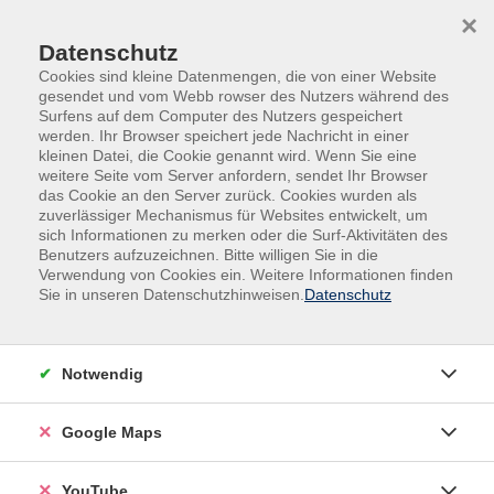
Skip to main content
Skip to page footer
×
Text und Icon
Datenschutz
Cookies sind kleine Datenmengen, die von einer Website
gesendet und vom Webb rowser des Nutzers während des
Surfens auf dem Computer des Nutzers gespeichert
Text und Icon - Links - Default -
werden. Ihr Browser speichert jede Nachricht in einer
kleinen Datei, die Cookie genannt wird. Wenn Sie eine
Default
weitere Seite vom Server anfordern, sendet Ihr Browser
das Cookie an den Server zurück. Cookies wurden als
zuverlässiger Mechanismus für Websites entwickelt, um
Lorem ipsum dolor sit amet, consectetur adipiscing
sich Informationen zu merken oder die Surf-Aktivitäten des
elit. Donec nisi odio, lacinia ac rutrum vitae, consequat
Benutzers aufzuzeichnen. Bitte willigen Sie in die
eget quam. Curabitur ornare ipsum fringilla quam
Verwendung von Cookies ein. Weitere Informationen finden
Sie in unseren Datenschutzhinweisen.
Datenschutz
cursus, at condimentum sapien commodo. Mauris ac
sagittis neque. Ut est sem, venenatis eget velit vitae,
pellentesque vehicula nunc. Aliquam risus magna,
Notwendig
rutrum vel pharetra eget, luctus id arcu. Cras vitae nunc
pulvinar, tristique ipsum vitae, elementum magna.
Praesent blandit ante ac placerat tincidunt.
Google Maps
Vestibulum et elit arcu. Mauris sit amet libero non risus
feugiat mattis vitae ac metus.
YouTube