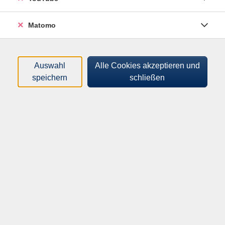
Matomo
Text und Icon - Rechts - Default -
Default
Auswahl
Alle Cookies akzeptieren und
Lorem ipsum dolor sit amet, consectetur adipiscing
speichern
schließen
elit. Donec nisi odio, lacinia ac rutrum vitae, consequat
eget quam. Curabitur ornare ipsum fringilla quam
cursus, at condimentum sapien commodo. Mauris ac
sagittis neque. Ut est sem, venenatis eget velit vitae,
pellentesque vehicula nunc. Aliquam risus magna,
rutrum vel pharetra eget, luctus id arcu. Cras vitae nunc
pulvinar, tristique ipsum vitae, elementum magna.
Praesent blandit ante ac placerat tincidunt.
Vestibulum et elit arcu. Mauris sit amet libero non risus
feugiat mattis vitae ac metus.