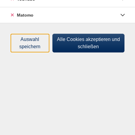
Matomo
Download mit Icon, Dateigröße and
Beschreibung
Auswahl
Alle Cookies akzeptieren und
Datenschutz.jpg
speichern
schließen
11 KB
Download mit Vorschau, Dateigröße und
Beschreibung
Datenschutz.jpg
11 KB